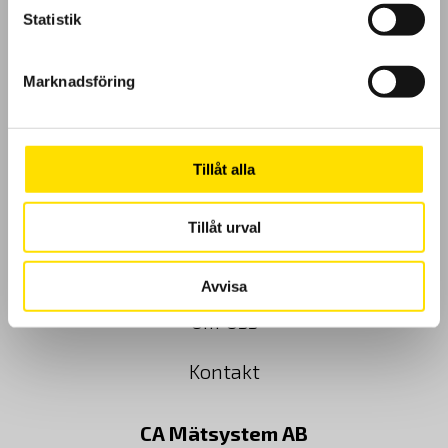
Statistik
GDPR
Marknadsföring
Köpvillkor
Cookies
Tillåt alla
Klagomål
Tillåt urval
Kundundersökning
Avvisa
Om Oss
Kontakt
CA Mätsystem AB