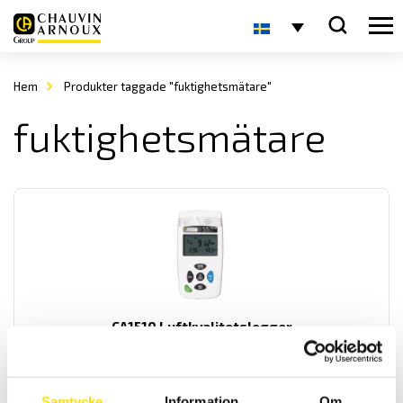
Hem
Produkter taggade "fuktighetsmätare"
fuktighetsmätare
CA1510 Luftkvalitetslogger
Inomhuskvalitetslogger som mäter och spelar in tre fysiska
storheter, CO
(koldioxid), temperatur samt relativ luftfuktighet.
2
Samtycke
Information
Om