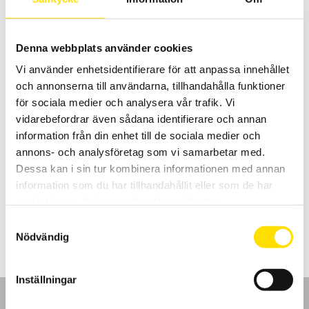
5,950.00
kr
LÄS MER
Denna webbplats använder cookies
Vi använder enhetsidentifierare för att anpassa innehållet
och annonserna till användarna, tillhandahålla funktioner
för sociala medier och analysera vår trafik. Vi
vidarebefordrar även sådana identifierare och annan
information från din enhet till de sociala medier och
CA847 Fuktmätare
annons- och analysföretag som vi samarbetar med.
Fuktmätare för material som trä och betong med fasta 12 mm
Dessa kan i sin tur kombinera informationen med annan
insticksgivare.
information som du har tillhandahållit eller som de har
samlat in när du har använt deras tjänster.
3,795.00
kr
LÄS MER
Samtyckesval
Nödvändig
Inställningar