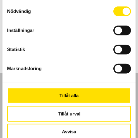
Samtyckesval
Nödvändig
CA847 Fuktmätare
Fuktmätare för material som trä och betong med fasta 12 mm
insticksgivare.
Inställningar
3,795.00
kr
LÄS MER
Statistik
Marknadsföring
Tillåt alla
GDPR
Tillåt urval
Köpvillkor
Avvisa