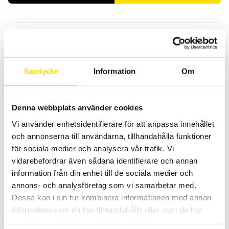
Samtycke
Information
Om
CA1510 Luftkvalitetslogger
Denna webbplats använder cookies
Inomhuskvalitetslogger som mäter och spelar in tre fysiska
storheter, CO
(koldioxid), temperatur samt relativ luftfuktighet.
Vi använder enhetsidentifierare för att anpassa innehållet
2
och annonserna till användarna, tillhandahålla funktioner
5,950.00
kr
LÄS MER
för sociala medier och analysera vår trafik. Vi
vidarebefordrar även sådana identifierare och annan
information från din enhet till de sociala medier och
annons- och analysföretag som vi samarbetar med.
Dessa kan i sin tur kombinera informationen med annan
information som du har tillhandahållit eller som de har
samlat in när du har använt deras tjänster.