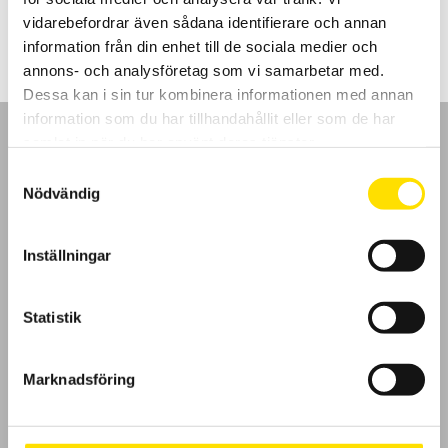
LÄS MER
vidarebefordrar även sådana identifierare och annan
information från din enhet till de sociala medier och
annons- och analysföretag som vi samarbetar med.
Dessa kan i sin tur kombinera informationen med annan
information som du har tillhandahållit eller som de har
samlat in när du har använt deras tjänster.
Samtyckesval
Nödvändig
GDPR
Inställningar
Köpvillkor
Cookies
Statistik
Klagomål
Marknadsföring
Kundundersökning