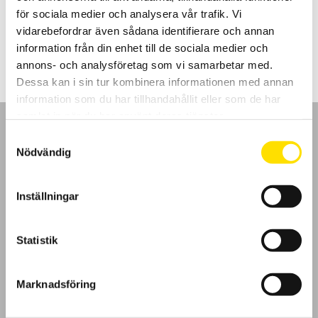
för sociala medier och analysera vår trafik. Vi
LÄS MER
vidarebefordrar även sådana identifierare och annan
information från din enhet till de sociala medier och
annons- och analysföretag som vi samarbetar med.
Dessa kan i sin tur kombinera informationen med annan
information som du har tillhandahållit eller som de har
samlat in när du har använt deras tjänster.
Samtyckesval
Nödvändig
GDPR
Inställningar
Köpvillkor
Statistik
Cookies
Marknadsföring
Klagomål