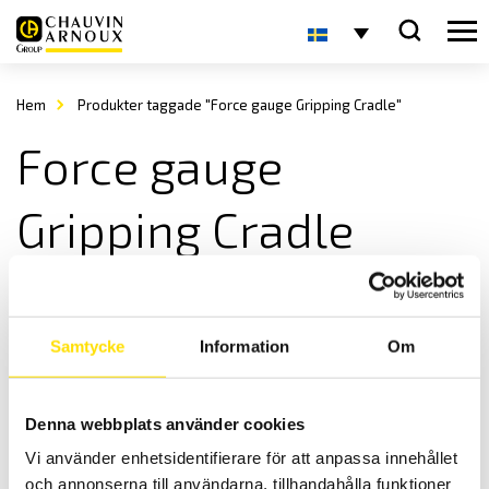
Hem
Produkter taggade "Force gauge Gripping Cradle"
Force gauge
Gripping Cradle
Samtycke
Information
Om
Denna webbplats använder cookies
Vi använder enhetsidentifierare för att anpassa innehållet
Handtag för AFG, BFG & CFG
och annonserna till användarna, tillhandahålla funktioner
Dubbelfattat handtag för AFG, BFG & CFG+