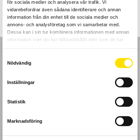
för sociala medier och analysera vår trafik. Vi
Prisintervall:
16,950.00
kr
–
18,590.00
kr
LÄS MER
16,950.00 kr
vidarebefordrar även sådana identifierare och annan
till
information från din enhet till de sociala medier och
18,590.00 kr
annons- och analysföretag som vi samarbetar med.
Dessa kan i sin tur kombinera informationen med annan
information som du har tillhandahållit eller som de har
samlat in när du har använt deras tjänster.
Samtyckesval
Nödvändig
GDPR
Inställningar
Köpvillkor
Statistik
Cookies
Klagomål
Marknadsföring
Kundundersökning