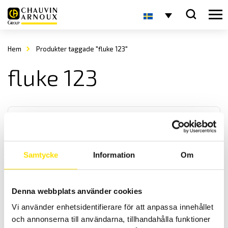
Hem
Produkter taggade "fluke 123"
fluke 123
Samtycke
Information
Om
CA922 & CA942 handhållna oscilloskop
Denna webbplats använder cookies
Handhållen oscilloskop-serie från Chauvin-Arnoux med svenska
Vi använder enhetsidentifierare för att anpassa innehållet
menyer samt galvaniskt isolerade ingångar. Med 20- eller 40MHz
analog bandbredd.
och annonserna till användarna, tillhandahålla funktioner