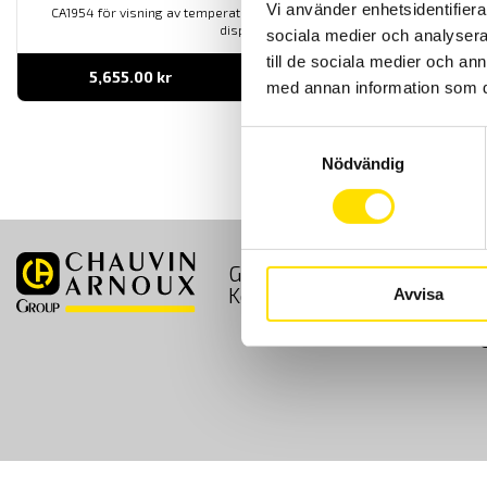
Vi använder enhetsidentifierar
CA1954 för visning av temperatur och luftfuktighet direkt i dess
display.
sociala medier och analysera 
till de sociala medier och a
5,655.00
kr
LÄS MER
med annan information som du 
Samtyckesval
Nödvändig
GDPR
Köpvillkor
Kontakt
Avvisa