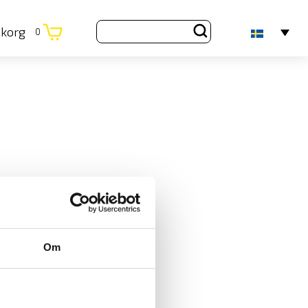
ukorg
0
Om