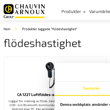
Produkter
Varumärk
Hem
Produkter taggade "flödeshastighet"
flödeshastighet
Samtycke
CA 1227 Luftflödes-och temperaturlogger
Logger för mätning av flöde, hastighet och temperatur på luft. Med
Denna webbplats använder 
USB- och Bluetooth-kommunikation samt svenska mjukvaror för
Android eller PC. Kan anslutas via Bluetooth till värmekamera