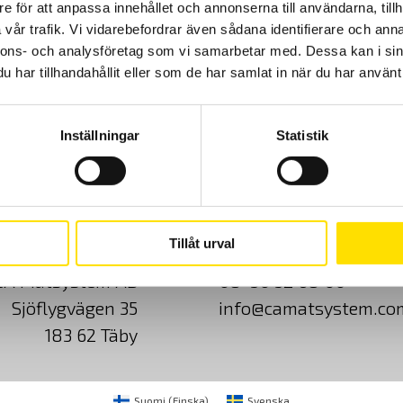
e för att anpassa innehållet och annonserna till användarna, tillh
vår trafik. Vi vidarebefordrar även sådana identifierare och anna
nnons- och analysföretag som vi samarbetar med. Dessa kan i sin
har tillhandahållit eller som de har samlat in när du har använt 
Inställningar
Statistik
Cookies
Klagomål
Kundundersökni
Tillåt urval
CA Mätsystem AB
08-50 52 68 00
Sjöflygvägen 35
info@camatsystem.co
183 62 Täby
Suomi
(
Finska
)
Svenska