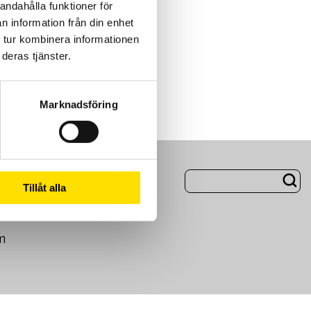
andahålla funktioner för
n information från din enhet
 tur kombinera informationen
deras tjänster.
Marknadsföring
ng
Om Oss
Tillåt alla
m