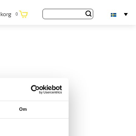
ukorg
0
Om