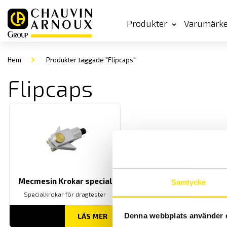
Produkter
Varumärk
Hem
Produkter taggade "Flipcaps"
Flipcaps
Mecmesin Krokar special
Samtycke
Specialkrokar för dragtester
Denna webbplats använder 
LÄS MER