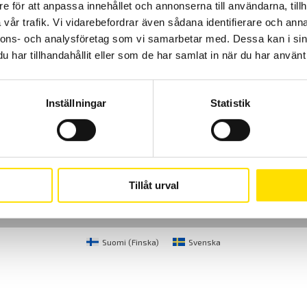
e för att anpassa innehållet och annonserna till användarna, tillh
vår trafik. Vi vidarebefordrar även sådana identifierare och anna
nnons- och analysföretag som vi samarbetar med. Dessa kan i sin
har tillhandahållit eller som de har samlat in när du har använt 
Inställningar
Statistik
Cookies
Klagomål
Kundundersökni
CA Mätsystem AB
08-50 52 68 00
Sjöflygvägen 35
info@camatsystem.co
Tillåt urval
183 62 Täby
Suomi
(
Finska
)
Svenska