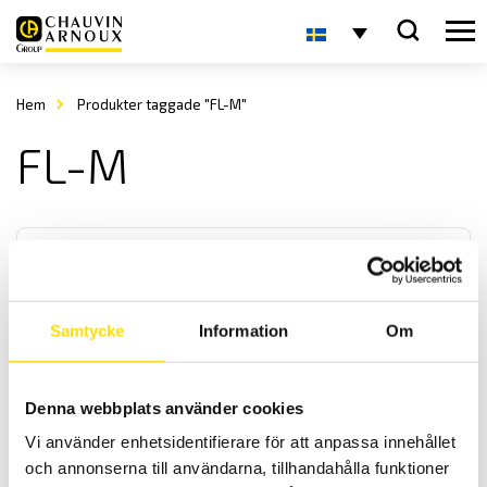
Hem
Produkter taggade "FL-M"
FL-M
Samtycke
Information
Om
Sauter FL-M digital dynamometer
Denna webbplats använder cookies
KERN / SAUTER FL
Vi använder enhetsidentifierare för att anpassa innehållet
är en lättanvänd digital dynamometer för mätning av tryck och drag.
Finns i fyra olika kapaciteter [2,5 kN, 5 kN, 10 kN, 20 kN]
och annonserna till användarna, tillhandahålla funktioner