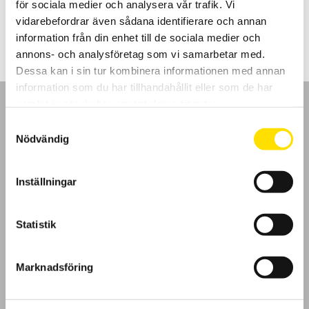
för sociala medier och analysera vår trafik. Vi
Prisintervall:
8,050.00
kr
–
15,000.00
kr
LÄS MER
8,050.00 kr
vidarebefordrar även sådana identifierare och annan
till
information från din enhet till de sociala medier och
15,000.00 kr
annons- och analysföretag som vi samarbetar med.
Dessa kan i sin tur kombinera informationen med annan
information som du har tillhandahållit eller som de har
samlat in när du har använt deras tjänster.
Samtyckesval
Nödvändig
GDPR
Inställningar
Köpvillkor
Statistik
Cookies
Klagomål
Marknadsföring
Kundundersökning