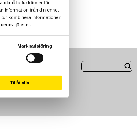
andahålla funktioner för
n information från din enhet
 tur kombinera informationen
deras tjänster.
Marknadsföring
ng
Om Oss
Tillåt alla
m