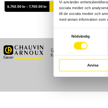
Vi använder enhetsidentifierar
Prisintervall:
6,750.00
kr
–
7,700.00
kr
LÄS MER
sociala medier och analysera 
6,750.00 kr
till
till de sociala medier och a
7,700.00 kr
med annan information som du 
Samtyckesval
Nödvändig
GDPR
Köpvillkor
Kontakt
Avvisa