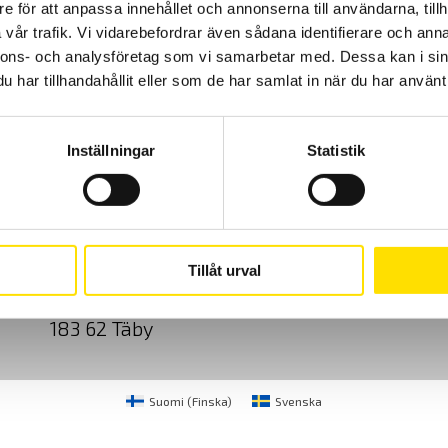
e för att anpassa innehållet och annonserna till användarna, tillh
vår trafik. Vi vidarebefordrar även sådana identifierare och anna
nnons- och analysföretag som vi samarbetar med. Dessa kan i sin
har tillhandahållit eller som de har samlat in när du har använt 
Inställningar
Statistik
Cookies
Klagomål
Kundundersökni
CA Mätsystem AB
08-50 52 68 00
Tillåt urval
Sjöflygvägen 35
info@camatsystem.co
183 62 Täby
Suomi
(
Finska
)
Svenska