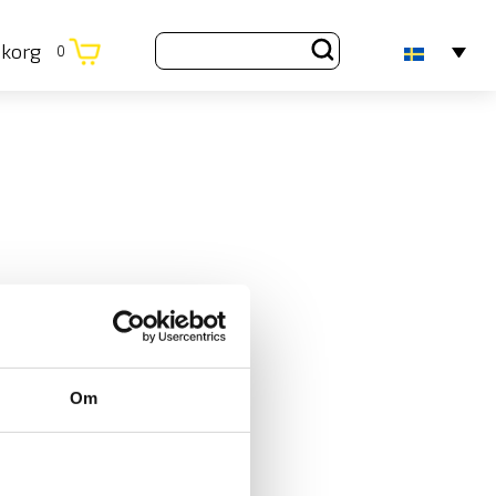
ukorg
0
Om