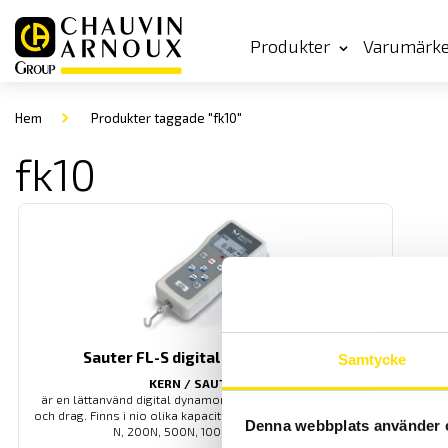
Produkter
Varumärk
Hem
Produkter taggade "fk10"
fk10
Sauter FL-S digital dynamometer
Samtycke
KERN / SAUTER FL
är en lättanvänd digital dynamometer för mätning av tryck
och drag. Finns i nio olika kapaciteter [5N, 10N, 20N, 50N, 100
Denna webbplats använder 
N, 200N, 500N, 1000N & 2500N].