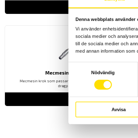
LÄS MER
Denna webbplats använder 
Vi använder enhetsidentifierar
sociala medier och analysera 
till de sociala medier och a
med annan information som du 
Samtyckesval
Nödvändig
Mecmesin krok 500N
Mecmesin krok som passar bra med dynamometrar och
dragprovare
LÄS MER
Avvisa