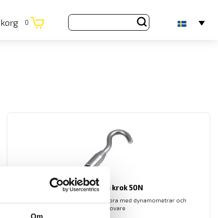
ukorg
0
Mecmesin krok 50N
Mecmesin krok som passar bra med dynamometrar och
dragprovare
Om