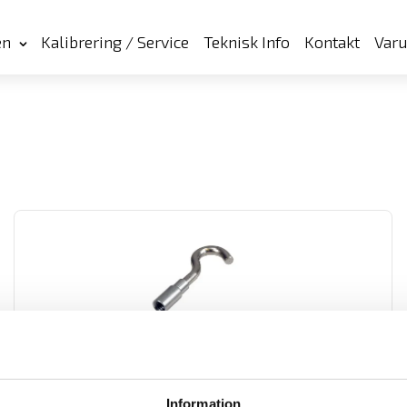
en
Kalibrering / Service
Teknisk Info
Kontakt
Var
Mecmesin krok 2500N
Krok från Mecmesin för användning med dynamometer eller
dragprovare
Information