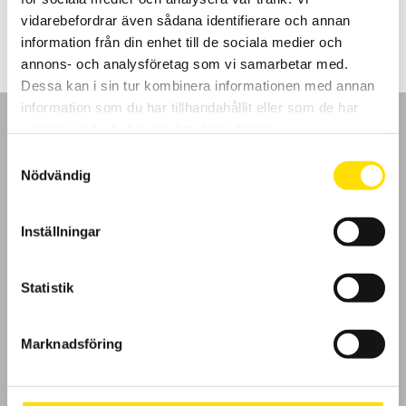
LÄS MER
vidarebefordrar även sådana identifierare och annan
information från din enhet till de sociala medier och
annons- och analysföretag som vi samarbetar med.
Dessa kan i sin tur kombinera informationen med annan
information som du har tillhandahållit eller som de har
samlat in när du har använt deras tjänster.
Samtyckesval
Nödvändig
GDPR
Inställningar
Köpvillkor
Cookies
Statistik
Klagomål
Marknadsföring
Kundundersökning