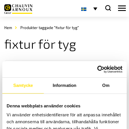
Hem
Produkter taggade "fixtur för tyg"
fixtur för tyg
Samtycke
Information
Om
Mecmesin Toggle Clamp
Denna webbplats använder cookies
Mecmesin Toggle Clamp för användning med dragprovare och
Vi använder enhetsidentifierare för att anpassa innehållet
dynamometer med kapacitet upp till 500 N
och annonserna till användarna, tillhandahålla funktioner
för sociala medier och analysera vår trafik. Vi