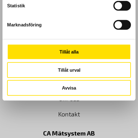
Statistik
GDPR
Marknadsföring
Köpvillkor
Cookies
Tillåt alla
Klagomål
Tillåt urval
Kundundersökning
Avvisa
Om Oss
Kontakt
CA Mätsystem AB