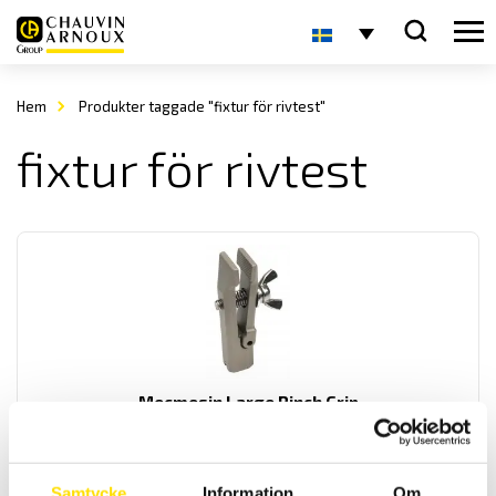
Hem
Produkter taggade "fixtur för rivtest"
fixtur för rivtest
Mecmesin Large Pinch Grip
Mecmesin Large Pinch Grip för användning tillsammans med
dynamometrar eller dragprovare upp till 500 N
Samtycke
Information
Om