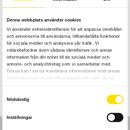
LÄS MER
Denna webbplats använder cookies
Vi använder enhetsidentifierare för att anpassa innehållet
och annonserna till användarna, tillhandahålla funktioner
för sociala medier och analysera vår trafik. Vi
vidarebefordrar även sådana identifierare och annan
information från din enhet till de sociala medier och
Mecmesin Small pinch grip
annons- och analysföretag som vi samarbetar med.
Mecmesin Small Pinch Grip för användning tillsammans med
Dessa kan i sin tur kombinera informationen med annan
dynamometrar eller dragprovare upp till 200 N
information som du har tillhandahållit eller som de har
samlat in när du har använt deras tjänster.
LÄS MER
Samtyckesval
Nödvändig
Inställningar