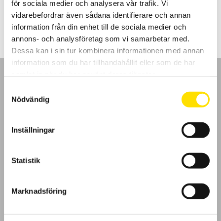
för sociala medier och analysera vår trafik. Vi
Prisintervall:
2,235.00
kr
–
4,050.00
kr
LÄS MER
2,235.00 kr
vidarebefordrar även sådana identifierare och annan
till
information från din enhet till de sociala medier och
4,050.00 kr
annons- och analysföretag som vi samarbetar med.
Dessa kan i sin tur kombinera informationen med annan
information som du har tillhandahållit eller som de har
samlat in när du har använt deras tjänster.
Samtyckesval
Nödvändig
GDPR
Inställningar
Köpvillkor
Statistik
Cookies
Klagomål
Marknadsföring
Kundundersökning