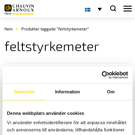
Hem
Produkter taggade "feltstyrkemeter"
feltstyrkemeter
Samtycke
Information
Om
VX0003 & VX0100 Spänningsfältsmätare
Denna webbplats använder cookies
Spänningsfältsmätare för fältbruk snabb och enkel mätning på en
Vi använder enhetsidentifierare för att anpassa innehållet
störning genererad av elnätet samt om ansluten utrustning stör
elnätet.
och annonserna till användarna, tillhandahålla funktioner