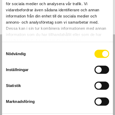
för sociala medier och analysera vår trafik. Vi
2,950.00
kr
LÄS MER
vidarebefordrar även sådana identifierare och annan
information från din enhet till de sociala medier och
annons- och analysföretag som vi samarbetar med.
Dessa kan i sin tur kombinera informationen med annan
information som du har tillhandahållit eller som de har
samlat in när du har använt deras tjänster.
Samtyckesval
Nödvändig
GDPR
Inställningar
Köpvillkor
Statistik
Cookies
Marknadsföring
Klagomål