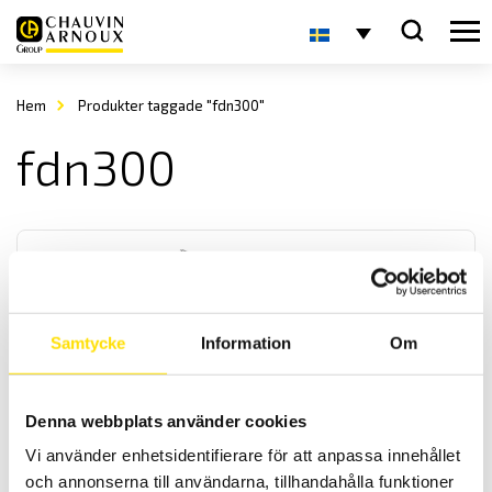
Hem
Produkter taggade "fdn300"
fdn300
Samtycke
Information
Om
FDN
Denna webbplats använder cookies
FDN
är en lättanvänd dynamometer för tryck och dragkrafter som finns i
Vi använder enhetsidentifierare för att anpassa innehållet
6 st olika kapaciteter och skalan börjar på 10% av mätområdet [1 -
och annonserna till användarna, tillhandahålla funktioner
10N, 2,5 - 25N, 5 - 50N, 10 - 100 N, 20 - 200N samt 30 - 300N].