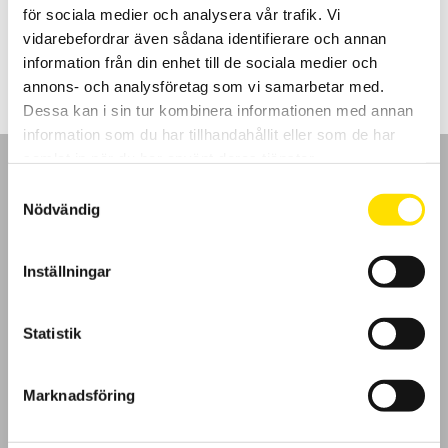
för sociala medier och analysera vår trafik. Vi
2,950.00
kr
LÄS MER
vidarebefordrar även sådana identifierare och annan
information från din enhet till de sociala medier och
annons- och analysföretag som vi samarbetar med.
Dessa kan i sin tur kombinera informationen med annan
information som du har tillhandahållit eller som de har
samlat in när du har använt deras tjänster.
Samtyckesval
Nödvändig
GDPR
Inställningar
Köpvillkor
Statistik
Cookies
Marknadsföring
Klagomål