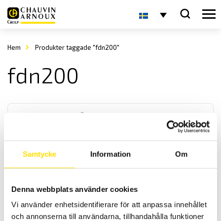
Hem
Produkter taggade "fdn200"
fdn200
Samtycke
Information
Om
FDN
Denna webbplats använder cookies
FDN
är en lättanvänd dynamometer för tryck och dragkrafter som finns i
Vi använder enhetsidentifierare för att anpassa innehållet
6 st olika kapaciteter och skalan börjar på 10% av mätområdet [1 -
och annonserna till användarna, tillhandahålla funktioner
10N, 2,5 - 25N, 5 - 50N, 10 - 100 N, 20 - 200N samt 30 - 300N].