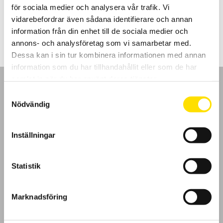
för sociala medier och analysera vår trafik. Vi
2,950.00
kr
LÄS MER
vidarebefordrar även sådana identifierare och annan
information från din enhet till de sociala medier och
annons- och analysföretag som vi samarbetar med.
Dessa kan i sin tur kombinera informationen med annan
information som du har tillhandahållit eller som de har
samlat in när du har använt deras tjänster.
Samtyckesval
Nödvändig
GDPR
Inställningar
Köpvillkor
Statistik
Cookies
Marknadsföring
Klagomål