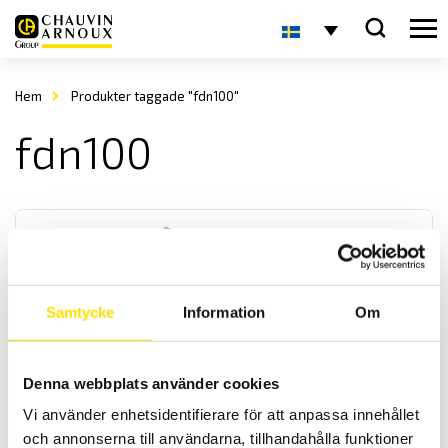
Hem
Produkter taggade "fdn100"
fdn100
Samtycke
Information
Om
FDN
Denna webbplats använder cookies
FDN
är en lättanvänd dynamometer för tryck och dragkrafter som finns i
Vi använder enhetsidentifierare för att anpassa innehållet
6 st olika kapaciteter och skalan börjar på 10% av mätområdet [1 -
och annonserna till användarna, tillhandahålla funktioner
10N, 2,5 - 25N, 5 - 50N, 10 - 100 N, 20 - 200N samt 30 - 300N].