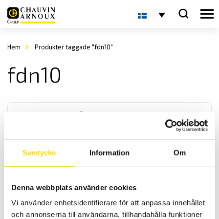
Hem
Produkter taggade "fdn10"
fdn10
Samtycke
Information
Om
FDN
Denna webbplats använder cookies
FDN
är en lättanvänd dynamometer för tryck och dragkrafter som finns i
Vi använder enhetsidentifierare för att anpassa innehållet
6 st olika kapaciteter och skalan börjar på 10% av mätområdet [1 -
och annonserna till användarna, tillhandahålla funktioner
10N, 2,5 - 25N, 5 - 50N, 10 - 100 N, 20 - 200N samt 30 - 300N].