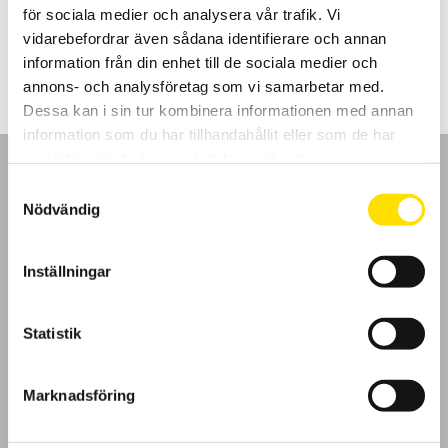
för sociala medier och analysera vår trafik. Vi
2,950.00
kr
LÄS MER
vidarebefordrar även sådana identifierare och annan
information från din enhet till de sociala medier och
annons- och analysföretag som vi samarbetar med.
Dessa kan i sin tur kombinera informationen med annan
information som du har tillhandahållit eller som de har
samlat in när du har använt deras tjänster.
Samtyckesval
Nödvändig
GDPR
Inställningar
Köpvillkor
Statistik
Cookies
Marknadsföring
Klagomål