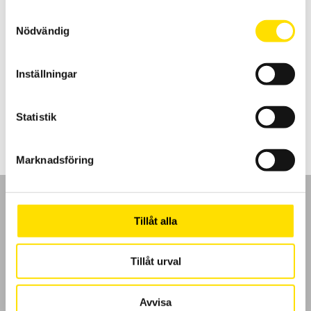
Samtyckesval
Nödvändig
CA702 & CA703 Spänningsprovare 600 V AC
Enkla spänningsprovare av multifunktionstyp som får plats överallt
Inställningar
med säkerhetskategori VI 600 V.
Prisintervall:
630.00
kr
–
780.00
kr
LÄS MER
630.00 kr
Statistik
till
780.00 kr
Marknadsföring
Tillåt alla
GDPR
Tillåt urval
Köpvillkor
Avvisa