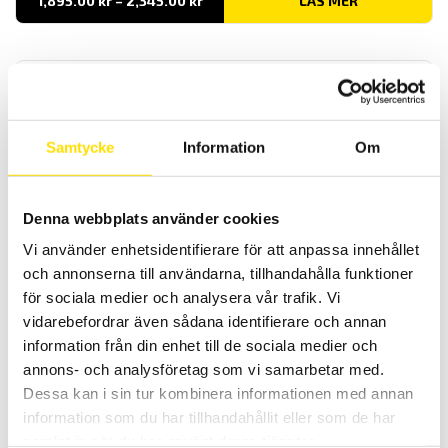
1,895.00
kr
–
2,345.00
kr
LÄS MER
1,895.00 kr
till
2,345.00 kr
Samtycke
Information
Om
CA732 Spänningsprovare 1-polig 230 V AC
Denna webbplats använder cookies
Lättanvänd och säker beröringsfri spänningsindikator med
Vi använder enhetsidentifierare för att anpassa innehållet
säkerhetskategori III 1000 V.
och annonserna till användarna, tillhandahålla funktioner
för sociala medier och analysera vår trafik. Vi
397.00
kr
LÄS MER
vidarebefordrar även sådana identifierare och annan
information från din enhet till de sociala medier och
annons- och analysföretag som vi samarbetar med.
Dessa kan i sin tur kombinera informationen med annan
information som du har tillhandahållit eller som de har
samlat in när du har använt deras tjänster.