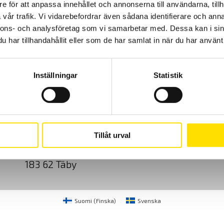
e för att anpassa innehållet och annonserna till användarna, tillh
vår trafik. Vi vidarebefordrar även sådana identifierare och anna
nnons- och analysföretag som vi samarbetar med. Dessa kan i sin
har tillhandahållit eller som de har samlat in när du har använt 
Inställningar
Statistik
Cookies
Klagomål
Kundundersökni
CA Mätsystem AB
08-50 52 68 00
Tillåt urval
Sjöflygvägen 35
info@camatsystem.co
183 62 Täby
Suomi
(
Finska
)
Svenska