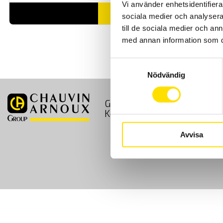
Vi använder enhetsidentifierar
LÄS MER
sociala medier och analysera 
till de sociala medier och a
med annan information som du 
Samtyckesval
Nödvändig
GDPR
Köpvillkor
Kontakt
Avvisa