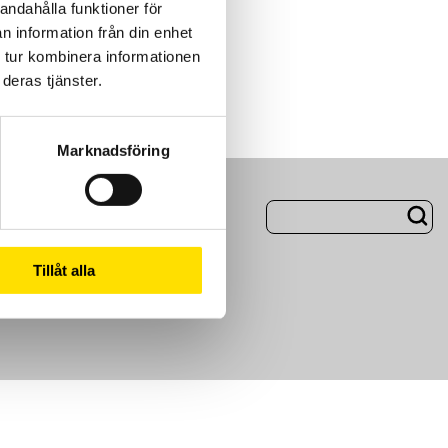
andahålla funktioner för
n information från din enhet
 tur kombinera informationen
deras tjänster.
Marknadsföring
ng
Om Oss
Tillåt alla
m