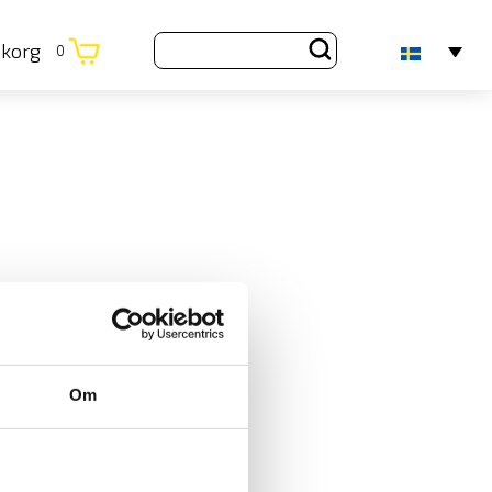
ukorg
0
Om