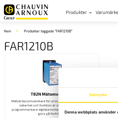
Produkter
Varumärk
Hem
Produkter taggade "FAR1210B"
FAR1210B
T82N Mätomvandlare
Samtycke
Mätvärdesomvandlare för processindustri där krav på
säkerhet och funktion är viktiga. De har inga
programmerbara digitala komponenter, konfigurering
Denna webbplats använder 
görs på förfrågan.