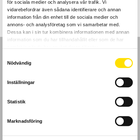
för sociala medier och analysera vår trafik. Vi
LÄS MER
vidarebefordrar även sådana identifierare och annan
information från din enhet till de sociala medier och
annons- och analysföretag som vi samarbetar med.
Dessa kan i sin tur kombinera informationen med annan
information som du har tillhandahållit eller som de har
samlat in när du har använt deras tjänster.
Samtyckesval
Nödvändig
GDPR
Inställningar
Köpvillkor
Statistik
Cookies
Klagomål
Marknadsföring
Kundundersökning