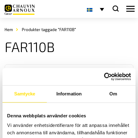
Hem
Produkter taggade "FAR110B"
FAR110B
Samtycke
Information
Om
T82N Mätomvandlare
Denna webbplats använder cookies
Mätvärdesomvandlare för processindustri där krav på säkerhet och
Vi använder enhetsidentifierare för att anpassa innehållet
funktion är viktiga. De har inga programmerbara digitala
komponenter, konfigurering görs på förfrågan.
och annonserna till användarna, tillhandahålla funktioner