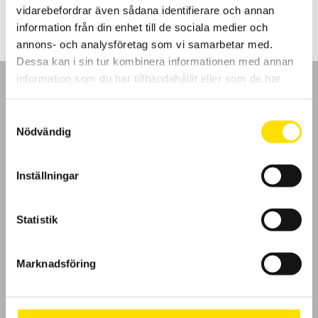
till
vidarebefordrar även sådana identifierare och annan
9,980.00 kr
information från din enhet till de sociala medier och
annons- och analysföretag som vi samarbetar med.
Dessa kan i sin tur kombinera informationen med annan
information som du har tillhandahållit eller som de har
samlat in när du har använt deras tjänster.
Samtyckesval
Nödvändig
GDPR
Inställningar
Köpvillkor
Cookies
Statistik
Klagomål
Marknadsföring
Kundundersökning