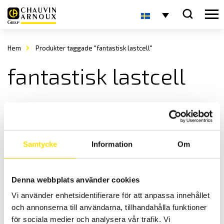
Hem
Produkter taggade "fantastisk lastcell"
fantastisk lastcell
Samtycke
Information
Om
Denna webbplats använder cookies
LSB200 miniatyr S-lastcell (Utgående modell)
Vi använder enhetsidentifierare för att anpassa innehållet
S-formad miniatyr lastcell från Futek
och annonserna till användarna, tillhandahålla funktioner
Prisintervall:
5,700.00
kr
–
9,980.00
kr
LÄS MER
för sociala medier och analysera vår trafik. Vi
5,700.00 kr