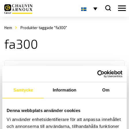
Hem
Produkter taggade "fa300"
fa300
Samtycke
Information
Om
Sauter FA dynamometer
Denna webbplats använder cookies
SAUTER FA
är en lättanvänd mekanisk dynamometer för mätning av tryck och
Vi använder enhetsidentifierare för att anpassa innehållet
drag. Finns i 8 st olika kapaciteter [10N, 20N, 30N, 50N, 100 N, 200N,
och annonserna till användarna, tillhandahålla funktioner
300N och 500N].