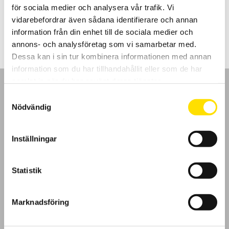
för sociala medier och analysera vår trafik. Vi
Prisintervall:
2,200.00
kr
–
2,650.00
kr
LÄS MER
vidarebefordrar även sådana identifierare och annan
2,200.00 kr
till
information från din enhet till de sociala medier och
2,650.00 kr
annons- och analysföretag som vi samarbetar med.
Dessa kan i sin tur kombinera informationen med annan
information som du har tillhandahållit eller som de har
samlat in när du har använt deras tjänster.
Samtyckesval
Nödvändig
GDPR
Inställningar
Köpvillkor
Statistik
Cookies
Marknadsföring
Klagomål