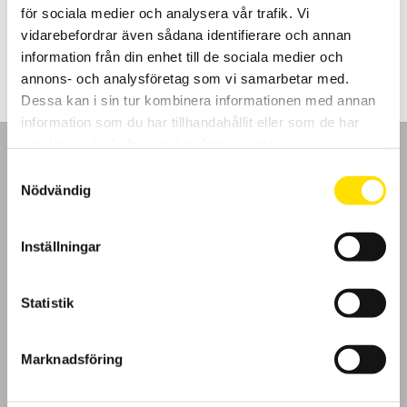
för sociala medier och analysera vår trafik. Vi
Prisintervall:
2,200.00
kr
–
2,650.00
kr
LÄS MER
vidarebefordrar även sådana identifierare och annan
2,200.00 kr
till
information från din enhet till de sociala medier och
2,650.00 kr
annons- och analysföretag som vi samarbetar med.
Dessa kan i sin tur kombinera informationen med annan
information som du har tillhandahållit eller som de har
samlat in när du har använt deras tjänster.
Samtyckesval
Nödvändig
GDPR
Inställningar
Köpvillkor
Statistik
Cookies
Marknadsföring
Klagomål