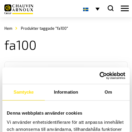
Hem
Produkter taggade "fa100"
fa100
Samtycke
Information
Om
Sauter FA dynamometer
Denna webbplats använder cookies
SAUTER FA
är en lättanvänd mekanisk dynamometer för mätning av tryck och
Vi använder enhetsidentifierare för att anpassa innehållet
drag. Finns i 8 st olika kapaciteter [10N, 20N, 30N, 50N, 100 N, 200N,
och annonserna till användarna, tillhandahålla funktioner
300N och 500N].