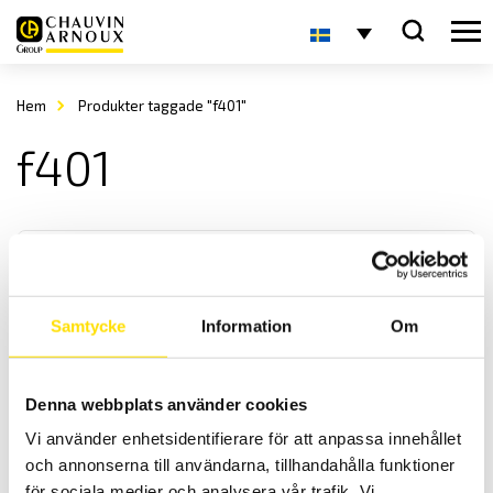
Hem
Produkter taggade "f401"
f401
Samtycke
Information
Om
F201 & F402 Multifunktionstänger AC
Denna webbplats använder cookies
Multifunktionstänger med växelströmsmätning TRMS samt
Vi använder enhetsidentifierare för att anpassa innehållet
spänning upp till 1700 V ac/dc, kontinuitet och startströmsmätning.
och annonserna till användarna, tillhandahålla funktioner
för sociala medier och analysera vår trafik. Vi
Prisintervall: