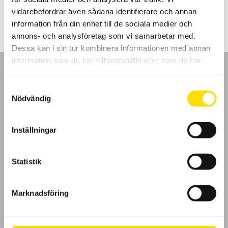
2,995.00
kr
–
4,060.00
kr
LÄS MER
2,995.00 kr
vidarebefordrar även sådana identifierare och annan
till
4,060.00 kr
information från din enhet till de sociala medier och
annons- och analysföretag som vi samarbetar med.
Dessa kan i sin tur kombinera informationen med annan
information som du har tillhandahållit eller som de har
samlat in när du har använt deras tjänster.
Samtyckesval
Nödvändig
GDPR
Inställningar
Köpvillkor
Cookies
Statistik
Klagomål
Marknadsföring
Kundundersökning