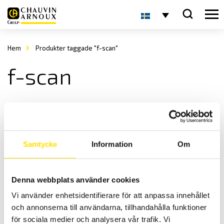
Hem
Produkter taggade "f-scan"
f-scan
Samtycke
Information
Om
Denna webbplats använder cookies
Tekscan F-Scan tryckmätning för fötter i skor
Vi använder enhetsidentifierare för att anpassa innehållet
F-scan är ett system för yttrycksmätning på fötter.
och annonserna till användarna, tillhandahålla funktioner
LÄS MER
för sociala medier och analysera vår trafik. Vi