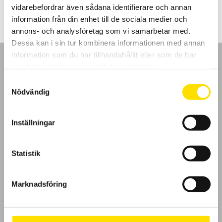
vidarebefordrar även sådana identifierare och annan
information från din enhet till de sociala medier och
annons- och analysföretag som vi samarbetar med.
Dessa kan i sin tur kombinera informationen med annan
information som du har tillhandahållit eller som de har
samlat in när du har använt deras tjänster.
Samtyckesval
Nödvändig
GDPR
Inställningar
Köpvillkor
Cookies
Statistik
Klagomål
Marknadsföring
Kundundersökning