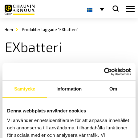
Hem
Produkter taggade "EXbatteri"
EXbatteri
Samtycke
Information
Om
Denna webbplats använder cookies
Batterier till MTX3297Ex
Vi använder enhetsidentifierare för att anpassa innehållet
Batterisats för multimter MTX3297Ex.
och annonserna till användarna, tillhandahålla funktioner
670.00
kr
LÄS MER
för sociala medier och analysera vår trafik. Vi