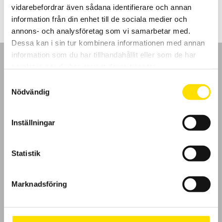
vidarebefordrar även sådana identifierare och annan
information från din enhet till de sociala medier och
annons- och analysföretag som vi samarbetar med.
Dessa kan i sin tur kombinera informationen med annan
information som du har tillhandahållit eller som de har
samlat in när du har använt deras tjänster.
Samtyckesval
Nödvändig
GDPR
Inställningar
Köpvillkor
Cookies
Statistik
Klagomål
Marknadsföring
Kundundersökning