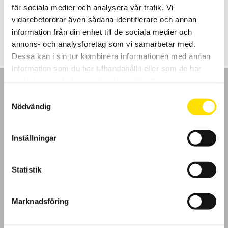
för sociala medier och analysera vår trafik. Vi
17,690.00
kr
LÄS MER
vidarebefordrar även sådana identifierare och annan
information från din enhet till de sociala medier och
annons- och analysföretag som vi samarbetar med.
Dessa kan i sin tur kombinera informationen med annan
information som du har tillhandahållit eller som de har
samlat in när du har använt deras tjänster.
Samtyckesval
Nödvändig
GDPR
Inställningar
Köpvillkor
Statistik
Cookies
Marknadsföring
Klagomål