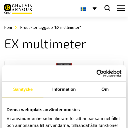
Hem
Produkter taggade "EX multimeter"
EX multimeter
Samtycke
Information
Om
MTX3297Ex Ex-klassad Multimeter
Denna webbplats använder cookies
MTX3297Ex är en Ex-klassad multimeter för permanent användning
i Ex zoner. Certifierad enligt Ex och IECEx. MTX3297Ex är en AC+DC
Vi använder enhetsidentifierare för att anpassa innehållet
TRMS multimeter med IP67 kapsling samt med dubbeldisplay.
och annonserna till användarna, tillhandahålla funktioner
Dessutom har den lågimpedansområde på spänning.