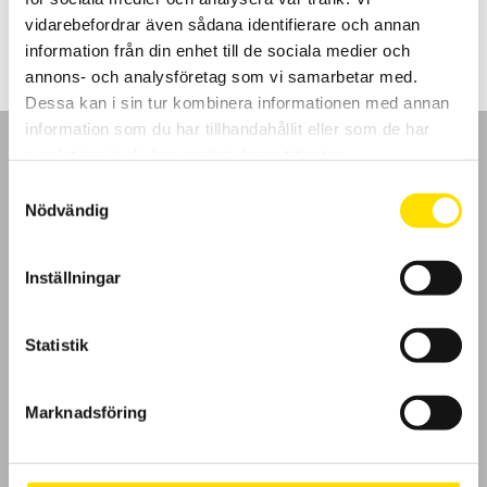
5,750.00
kr
–
7,050.00
kr
LÄS MER
5,750.00 kr
vidarebefordrar även sådana identifierare och annan
till
7,050.00 kr
information från din enhet till de sociala medier och
annons- och analysföretag som vi samarbetar med.
Dessa kan i sin tur kombinera informationen med annan
information som du har tillhandahållit eller som de har
samlat in när du har använt deras tjänster.
Samtyckesval
Nödvändig
GDPR
Inställningar
Köpvillkor
Cookies
Statistik
Klagomål
Marknadsföring
Kundundersökning