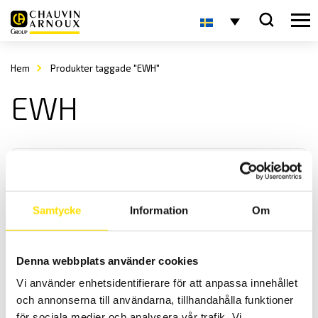
Hem
Produkter taggade "EWH"
EWH
Samtycke
Information
Om
KERN EWJ Precisionsvåg
Denna webbplats använder cookies
Precisionsvågen EWJ från Kern är en praktisk och smidig våg för
Vi använder enhetsidentifierare för att anpassa innehållet
många olika applikationer med maxkapacitet upp till 6 kg
och annonserna till användarna, tillhandahålla funktioner
för sociala medier och analysera vår trafik. Vi
Prisintervall: