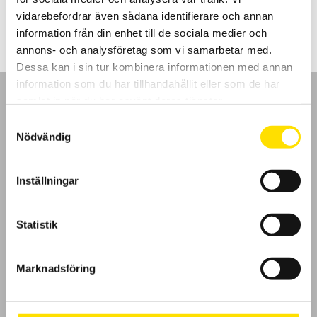
LÄS MER
vidarebefordrar även sådana identifierare och annan
information från din enhet till de sociala medier och
annons- och analysföretag som vi samarbetar med.
Dessa kan i sin tur kombinera informationen med annan
information som du har tillhandahållit eller som de har
samlat in när du har använt deras tjänster.
Samtyckesval
Nödvändig
GDPR
Inställningar
Köpvillkor
Cookies
Statistik
Klagomål
Marknadsföring
Kundundersökning