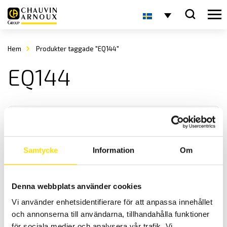
Hem
Produkter taggade "EQ144"
EQ144
Samtycke
Information
Om
Analoga panelinstrument
Denna webbplats använder cookies
Vi levererar analoga panelinstrument i storlek enligt DIN-norm,
Vi använder enhetsidentifierare för att anpassa innehållet
både enstaka samt i större antal för ert projekt.
och annonserna till användarna, tillhandahålla funktioner
för sociala medier och analysera vår trafik. Vi