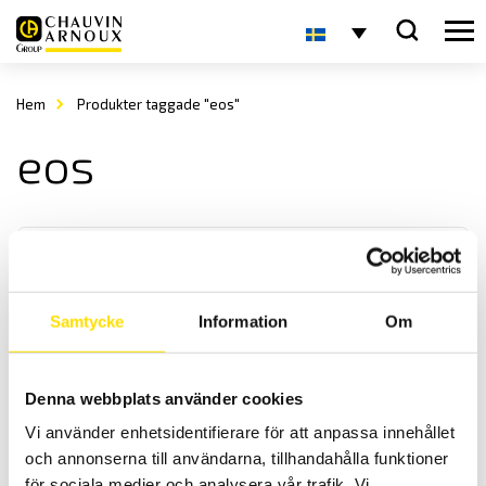
Hem
Produkter taggade "eos"
eos
Samtycke
Information
Om
KERN EOS Plattformsvåg
Denna webbplats använder cookies
KERN EOS är en praktisk och användarvänlig plattformsvåg med
Vi använder enhetsidentifierare för att anpassa innehållet
maxkapacitet upp till 300 kg
och annonserna till användarna, tillhandahålla funktioner
för sociala medier och analysera vår trafik. Vi