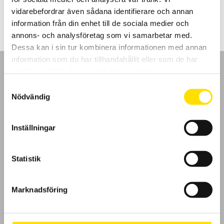
5,590.00
kr
LÄS MER
vidarebefordrar även sådana identifierare och annan
information från din enhet till de sociala medier och
annons- och analysföretag som vi samarbetar med.
Dessa kan i sin tur kombinera informationen med annan
information som du har tillhandahållit eller som de har
samlat in när du har använt deras tjänster.
Samtyckesval
Nödvändig
GDPR
Inställningar
Köpvillkor
Cookies
Statistik
Klagomål
Marknadsföring
Kundundersökning