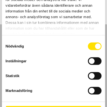
2,200.00
kr
–
3,890.00
kr
LÄS MER
2,200.00 kr
vidarebefordrar även sådana identifierare och annan
till
3,890.00 kr
information från din enhet till de sociala medier och
annons- och analysföretag som vi samarbetar med.
Dessa kan i sin tur kombinera informationen med annan
information som du har tillhandahållit eller som de har
samlat in när du har använt deras tjänster.
Samtyckesval
Nödvändig
GDPR
Inställningar
Köpvillkor
Cookies
Statistik
Klagomål
Marknadsföring
Kundundersökning