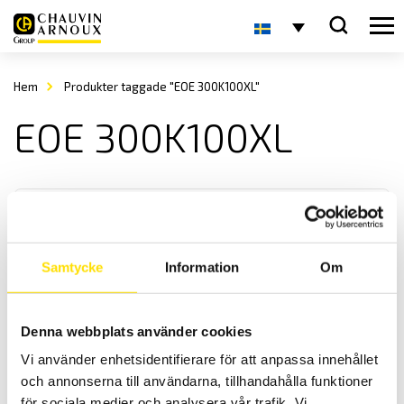
Hem
Produkter taggade "EOE 300K100XL"
EOE 300K100XL
Samtycke
Information
Om
KERN EOE Plattformsvåg
Denna webbplats använder cookies
KERN EOE är en praktisk och smidig plattformsvåg med med
Vi använder enhetsidentifierare för att anpassa innehållet
maxkapacitet upp till 300 kg
och annonserna till användarna, tillhandahålla funktioner
för sociala medier och analysera vår trafik. Vi
Prisintervall: