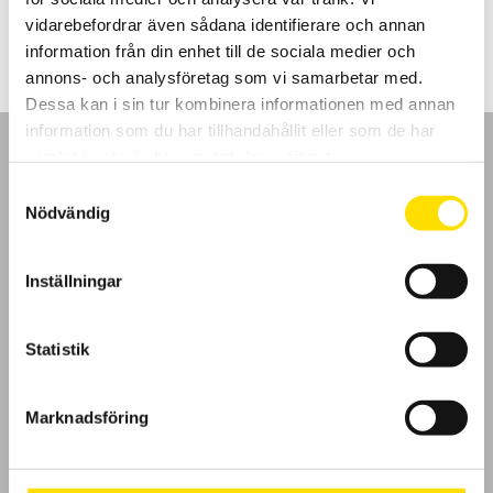
2,200.00
kr
–
3,890.00
kr
LÄS MER
2,200.00 kr
vidarebefordrar även sådana identifierare och annan
till
3,890.00 kr
information från din enhet till de sociala medier och
annons- och analysföretag som vi samarbetar med.
Dessa kan i sin tur kombinera informationen med annan
information som du har tillhandahållit eller som de har
samlat in när du har använt deras tjänster.
Samtyckesval
Nödvändig
GDPR
Inställningar
Köpvillkor
Cookies
Statistik
Klagomål
Marknadsföring
Kundundersökning