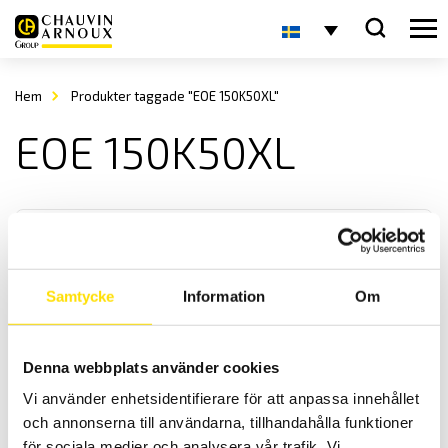
Hem
Produkter taggade "EOE 150K50XL"
EOE 150K50XL
Samtycke
Information
Om
KERN EOE Plattformsvåg
Denna webbplats använder cookies
KERN EOE är en praktisk och smidig plattformsvåg med med
Vi använder enhetsidentifierare för att anpassa innehållet
maxkapacitet upp till 300 kg
och annonserna till användarna, tillhandahålla funktioner
för sociala medier och analysera vår trafik. Vi
Prisintervall: