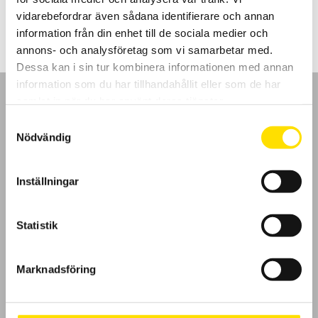
2,200.00
kr
–
3,890.00
kr
LÄS MER
2,200.00 kr
vidarebefordrar även sådana identifierare och annan
till
3,890.00 kr
information från din enhet till de sociala medier och
annons- och analysföretag som vi samarbetar med.
Dessa kan i sin tur kombinera informationen med annan
information som du har tillhandahållit eller som de har
samlat in när du har använt deras tjänster.
Samtyckesval
Nödvändig
GDPR
Inställningar
Köpvillkor
Cookies
Statistik
Klagomål
Marknadsföring
Kundundersökning