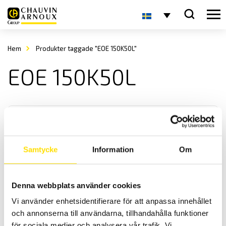
Hem
Produkter taggade "EOE 150K50L"
EOE 150K50L
Samtycke
Information
Om
KERN EOE Plattformsvåg
Denna webbplats använder cookies
KERN EOE är en praktisk och smidig plattformsvåg med med
Vi använder enhetsidentifierare för att anpassa innehållet
maxkapacitet upp till 300 kg
och annonserna till användarna, tillhandahålla funktioner
för sociala medier och analysera vår trafik. Vi
Prisintervall: