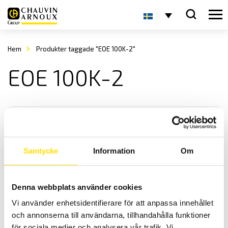
Hem
Produkter taggade "EOE 100K-2"
EOE 100K-2
Samtycke
Information
Om
KERN EOE Plattformsvåg
Denna webbplats använder cookies
KERN EOE är en praktisk och smidig plattformsvåg med med
Vi använder enhetsidentifierare för att anpassa innehållet
maxkapacitet upp till 300 kg
och annonserna till användarna, tillhandahålla funktioner
för sociala medier och analysera vår trafik. Vi
Prisintervall: