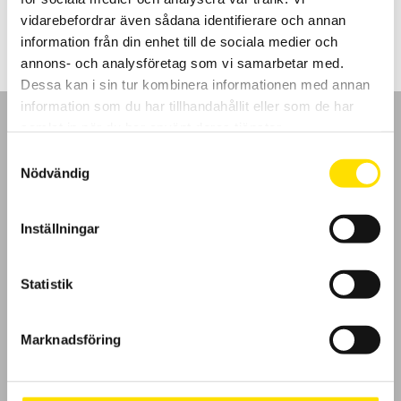
2,200.00
kr
–
3,890.00
kr
LÄS MER
2,200.00 kr
vidarebefordrar även sådana identifierare och annan
till
3,890.00 kr
information från din enhet till de sociala medier och
annons- och analysföretag som vi samarbetar med.
Dessa kan i sin tur kombinera informationen med annan
information som du har tillhandahållit eller som de har
samlat in när du har använt deras tjänster.
Samtyckesval
Nödvändig
GDPR
Inställningar
Köpvillkor
Cookies
Statistik
Klagomål
Marknadsföring
Kundundersökning