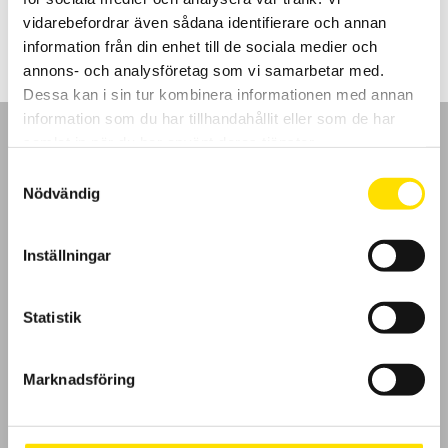
2,290.00
kr
–
5,050.00
kr
LÄS MER
2,290.00 kr
vidarebefordrar även sådana identifierare och annan
till
5,050.00 kr
information från din enhet till de sociala medier och
annons- och analysföretag som vi samarbetar med.
Dessa kan i sin tur kombinera informationen med annan
information som du har tillhandahållit eller som de har
samlat in när du har använt deras tjänster.
Samtyckesval
Nödvändig
GDPR
Inställningar
Köpvillkor
Cookies
Statistik
Klagomål
Marknadsföring
Kundundersökning