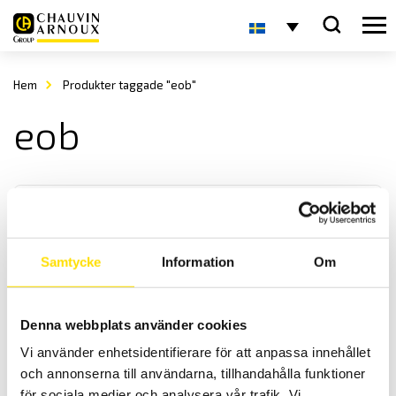
Hem
Produkter taggade "eob"
eob
Samtycke
Information
Om
KERN EOB Plattformsvåg
Denna webbplats använder cookies
KERN EOB är en praktisk och användarvänlig plattformsvåg med
Vi använder enhetsidentifierare för att anpassa innehållet
maxkapacitet upp till 300 kg
och annonserna till användarna, tillhandahålla funktioner
för sociala medier och analysera vår trafik. Vi
Prisintervall: