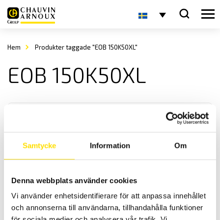
Hem
Produkter taggade "EOB 150K50XL"
EOB 150K50XL
Samtycke
Information
Om
KERN EOB Plattformsvåg
Denna webbplats använder cookies
KERN EOB är en praktisk och användarvänlig plattformsvåg med
Vi använder enhetsidentifierare för att anpassa innehållet
maxkapacitet upp till 300 kg
och annonserna till användarna, tillhandahålla funktioner
för sociala medier och analysera vår trafik. Vi
Prisintervall: