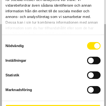
2,290.00
kr
–
5,050.00
kr
LÄS MER
2,290.00 kr
vidarebefordrar även sådana identifierare och annan
till
5,050.00 kr
information från din enhet till de sociala medier och
annons- och analysföretag som vi samarbetar med.
Dessa kan i sin tur kombinera informationen med annan
information som du har tillhandahållit eller som de har
samlat in när du har använt deras tjänster.
Samtyckesval
Nödvändig
GDPR
Inställningar
Köpvillkor
Cookies
Statistik
Klagomål
Marknadsföring
Kundundersökning