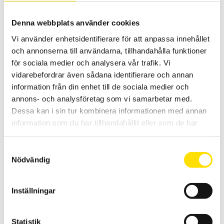
Denna webbplats använder cookies
Vi använder enhetsidentifierare för att anpassa innehållet
och annonserna till användarna, tillhandahålla funktioner
för sociala medier och analysera vår trafik. Vi
vidarebefordrar även sådana identifierare och annan
information från din enhet till de sociala medier och
Tekscan I-scan yttrycksmätning
annons- och analysföretag som vi samarbetar med.
Dessa kan i sin tur kombinera informationen med annan
I-Scan från Tekscan
information som du har tillhandahållit eller som de har
Systemet används för att mäta tryckfördelningen genom att de 0,1
samlat in när du har använt deras tjänster.
mm tunna givarna placeras mellan underlaget och det tryckande
objektet. Resultatet presenteras både i realtid.
Samtyckesval
Nödvändig
LÄS MER
Inställningar
Statistik