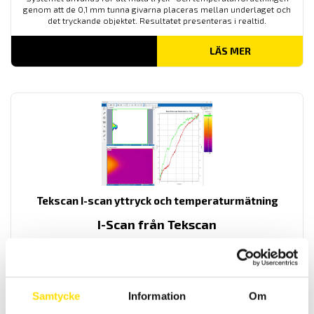
genom att de 0,1 mm tunna givarna placeras mellan underlaget och
det tryckande objektet. Resultatet presenteras i realtid.
LÄS MER
Tekscan I-scan yttryck och temperaturmätning
I-Scan från Tekscan
Systemet används för att mäta tryck- och temperaturfördelningen
genom att de 0,1 mm tunna givarna placeras mellan underlaget och
det tryckande objektet. Resultatet presenteras i realtid.
Samtycke
Information
Om
LÄS MER