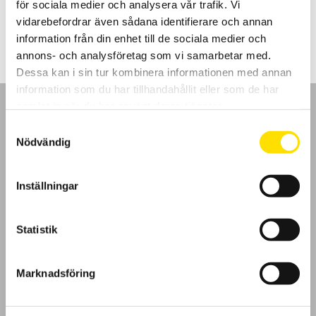
för sociala medier och analysera vår trafik. Vi
LÄS MER
vidarebefordrar även sådana identifierare och annan
information från din enhet till de sociala medier och
annons- och analysföretag som vi samarbetar med.
Dessa kan i sin tur kombinera informationen med annan
information som du har tillhandahållit eller som de har
samlat in när du har använt deras tjänster.
Samtyckesval
Nödvändig
GDPR
Inställningar
Köpvillkor
Statistik
Cookies
Klagomål
Marknadsföring
Kundundersökning