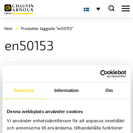
Hem
Produkter taggade "en50153"
en50153
Samtycke
Information
Om
Reläer från AMRA och AMRA-MTI
Denna webbplats använder cookies
AMRA är en av de ledande tillverkarna av elektromekaniska reläer
Vi använder enhetsidentifierare för att anpassa innehållet
till fast- och rullande järnvägsmaterial samt för
transformatorstationer.
och annonserna till användarna, tillhandahålla funktioner