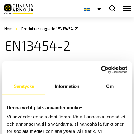
Hem
Produkter taggade "EN13454-2"
EN13454-2
Samtycke
Information
Om
Denna webbplats använder cookies
VICAT provställ WMP8
Vi använder enhetsidentifierare för att anpassa innehållet
Provställ från 3R för betong och cement industrin
och annonserna till användarna, tillhandahålla funktioner
LÄS MER
för sociala medier och analysera vår trafik. Vi