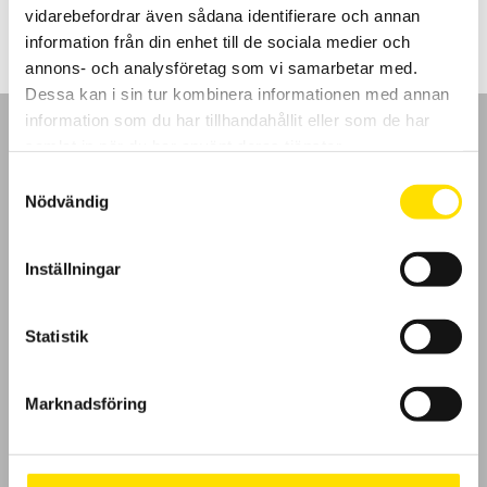
vidarebefordrar även sådana identifierare och annan
information från din enhet till de sociala medier och
annons- och analysföretag som vi samarbetar med.
Dessa kan i sin tur kombinera informationen med annan
information som du har tillhandahållit eller som de har
samlat in när du har använt deras tjänster.
Samtyckesval
Nödvändig
GDPR
Inställningar
Köpvillkor
Cookies
Statistik
Klagomål
Marknadsföring
Kundundersökning