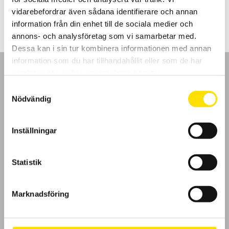
LÄS MER
vidarebefordrar även sådana identifierare och annan
information från din enhet till de sociala medier och
annons- och analysföretag som vi samarbetar med.
Dessa kan i sin tur kombinera informationen med annan
information som du har tillhandahållit eller som de har
samlat in när du har använt deras tjänster.
Samtyckesval
Nödvändig
GDPR
Inställningar
Köpvillkor
Cookies
Statistik
Klagomål
Marknadsföring
Kundundersökning