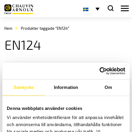
Hem
Produkter taggade "EN124"
EN124
Samtycke
Information
Om
Syntium (100% tailor-made)
Denna webbplats använder cookies
100% kundanpassade provställ för material och produktprovning
Vi använder enhetsidentifierare för att anpassa innehållet
från 3R med kapaciteter upp till 2000 kN
och annonserna till användarna, tillhandahålla funktioner
för sociala medier och analysera vår trafik. Vi