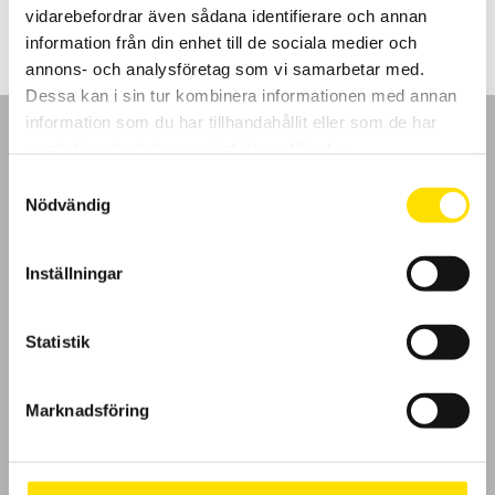
vidarebefordrar även sådana identifierare och annan
information från din enhet till de sociala medier och
annons- och analysföretag som vi samarbetar med.
Dessa kan i sin tur kombinera informationen med annan
information som du har tillhandahållit eller som de har
samlat in när du har använt deras tjänster.
Samtyckesval
Nödvändig
GDPR
Inställningar
Köpvillkor
Cookies
Statistik
Klagomål
Marknadsföring
Kundundersökning