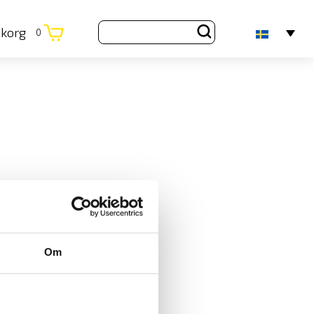
ukorg
0
Om