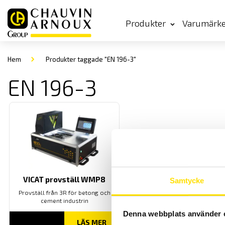
Produkter
Varumärk
Hem
Produkter taggade "EN 196-3"
EN 196-3
VICAT provställ WMP8
Samtycke
Provställ från 3R för betong och
cement industrin
Denna webbplats använder 
LÄS MER