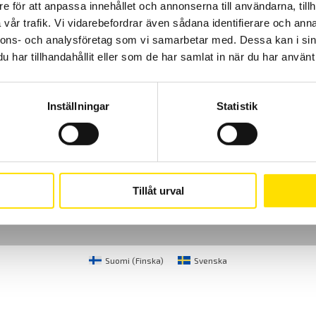
e för att anpassa innehållet och annonserna till användarna, tillh
vår trafik. Vi vidarebefordrar även sådana identifierare och anna
nnons- och analysföretag som vi samarbetar med. Dessa kan i sin
har tillhandahållit eller som de har samlat in när du har använt 
Inställningar
Statistik
Cookies
Klagomål
Kundundersökni
CA Mätsystem AB
08-50 52 68 00
Sjöflygvägen 35
info@camatsystem.co
Tillåt urval
183 62 Täby
Suomi
(
Finska
)
Svenska