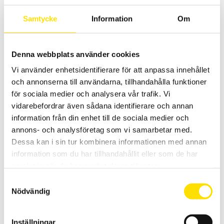
Samtycke
Information
Om
LÄS MER
Denna webbplats använder cookies
Vi använder enhetsidentifierare för att anpassa innehållet
och annonserna till användarna, tillhandahålla funktioner
för sociala medier och analysera vår trafik. Vi
vidarebefordrar även sådana identifierare och annan
information från din enhet till de sociala medier och
Mecmesin Betongprovare Shotcrete Penetrometer
annons- och analysföretag som vi samarbetar med.
1000N
Dessa kan i sin tur kombinera informationen med annan
Noggrann och användarvänlig tryckhållfasthetsprovare med
information som du har tillhandahållit eller som de har
inbyggd 1000 N lastcell från Mecmesin för mätning av
samlat in när du har använt deras tjänster.
motståndskraft på sprutbetong.
Samtyckesval
LÄS MER
Nödvändig
Inställningar