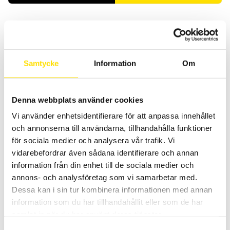
Samtycke
Information
Om
Denna webbplats använder cookies
Mecmesin VectorPro Lite mjukvara
Vi använder enhetsidentifierare för att anpassa innehållet
VectorPro™ Lite för mätvärdesinsamling från Mecmesin instrument
och annonserna till användarna, tillhandahålla funktioner
LÄS MER
för sociala medier och analysera vår trafik. Vi
vidarebefordrar även sådana identifierare och annan
information från din enhet till de sociala medier och
annons- och analysföretag som vi samarbetar med.
Dessa kan i sin tur kombinera informationen med annan
information som du har tillhandahållit eller som de har
samlat in när du har använt deras tjänster.
Samtyckesval