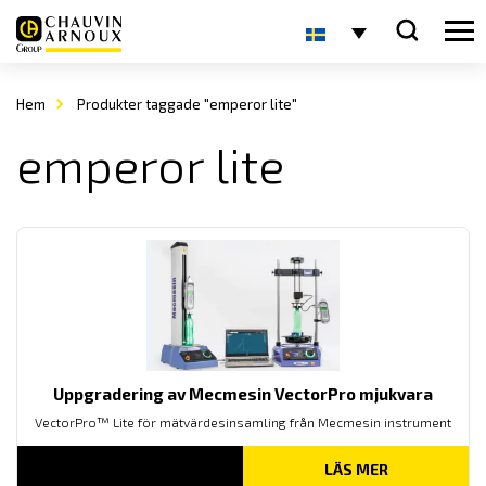
Hem
Produkter taggade "emperor lite"
emperor lite
Uppgradering av Mecmesin VectorPro mjukvara
VectorPro™ Lite för mätvärdesinsamling från Mecmesin instrument
LÄS MER