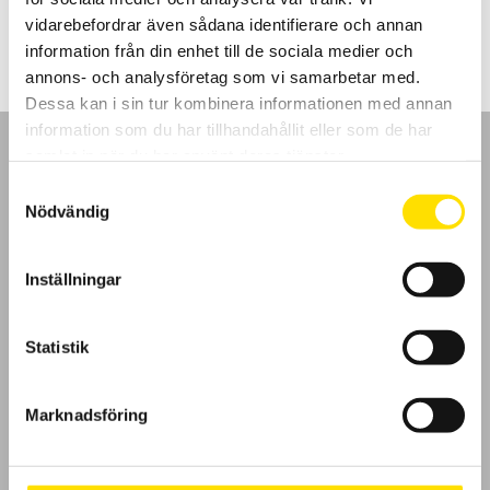
7,945.00
kr
LÄS MER
vidarebefordrar även sådana identifierare och annan
information från din enhet till de sociala medier och
annons- och analysföretag som vi samarbetar med.
Dessa kan i sin tur kombinera informationen med annan
information som du har tillhandahållit eller som de har
samlat in när du har använt deras tjänster.
Samtyckesval
Nödvändig
GDPR
Inställningar
Köpvillkor
Cookies
Statistik
Klagomål
Marknadsföring
Kundundersökning