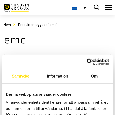
Hem
Produkter taggade "emc"
emc
Samtycke
Information
Om
CA40 Magnetfältsmätare
Denna webbplats använder cookies
CA 40 detekterar lågfrekventa magnetiska fält upp till 300 Hz i en
Vi använder enhetsidentifierare för att anpassa innehållet
riktning.
och annonserna till användarna, tillhandahålla funktioner
för sociala medier och analysera vår trafik. Vi