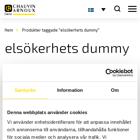
Hem
Produkter taggade "elsökerhets dummy"
elsökerhets dummy
Samtycke
Information
Om
Denna webbplats använder cookies
ETL PAS-HX Dummy för dagligtest
Vi använder enhetsidentifierare för att anpassa innehållet
Dummy för dagligtest från ETL
och annonserna till användarna, tillhandahålla funktioner
Prisintervall:
5,600.00
kr
–
7,600.00
kr
LÄS MER
för sociala medier och analysera vår trafik. Vi
5,600.00 kr