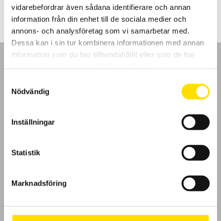
till
vidarebefordrar även sådana identifierare och annan
7,600.00 kr
information från din enhet till de sociala medier och
annons- och analysföretag som vi samarbetar med.
Dessa kan i sin tur kombinera informationen med annan
information som du har tillhandahållit eller som de har
samlat in när du har använt deras tjänster.
Samtyckesval
Nödvändig
GDPR
Inställningar
Köpvillkor
Cookies
Statistik
Klagomål
Marknadsföring
Kundundersökning