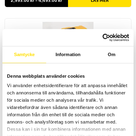
2,995.00
kr
–
4,495.00
kr
LÄS MER
2,995.00 kr
till
4,495.00 kr
Samtycke
Information
Om
CA6131 & CA6133 Installationstestare
CA6131 och CA6133 är kompakta installationstestare utan
Denna webbplats använder cookies
undermenyer för enkel användning med automatisk testsekvens
samt Bluetooth kommunikation.
Vi använder enhetsidentifierare för att anpassa innehållet
och annonserna till användarna, tillhandahålla funktioner
Prisintervall:
8,395.00
kr
–
10,990.00
kr
LÄS MER
8,395.00 kr
för sociala medier och analysera vår trafik. Vi
till
vidarebefordrar även sådana identifierare och annan
10,990.00 kr
information från din enhet till de sociala medier och
annons- och analysföretag som vi samarbetar med.
Dessa kan i sin tur kombinera informationen med annan