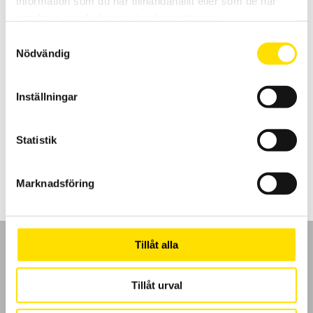
information som du har tillhandahållit eller som de har
samlat in när du har använt deras tjänster.
Samtyckesval
Nödvändig
CA6116N & CA6117 Installationstestare
Installationstestare med svenska menyer och svensk mjukvara för
enkel rapportgenerering även till excel. Med färgskärm som har
Inställningar
grafisk inkopplingsanvisning. Med spänningsfallsmätning och
inbyggd säkringstabell samt mätning på elbilsladdstationer med
adapter CA6652. Dokumentation enligt SS 436 40 00 utgåva 3.
Statistik
Prisintervall:
21,595.00
kr
–
29,900.00
kr
LÄS MER
21,595.00 kr
till
29,900.00 kr
Marknadsföring
Tillåt alla
Tillåt urval
GDPR