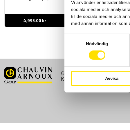
Vi använder enhetsidentifierar
sociala medier och analysera 
till de sociala medier och a
4,995.00
kr
LÄS MER
med annan information som du 
Samtyckesval
Nödvändig
GDPR
Köpvillkor
Kontakt
Avvisa