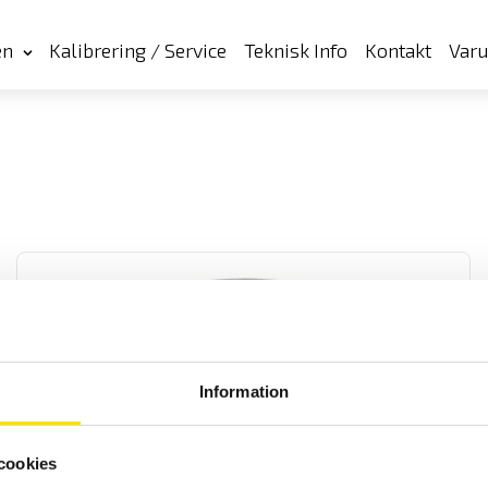
en
Kalibrering / Service
Teknisk Info
Kontakt
Var
Information
CA6116N & CA6117 Installationstestare
Installationstestare med svenska menyer och svensk mjukvara för
cookies
enkel rapportgenerering även till excel. Med färgskärm som har
grafisk inkopplingsanvisning. Med spänningsfallsmätning och