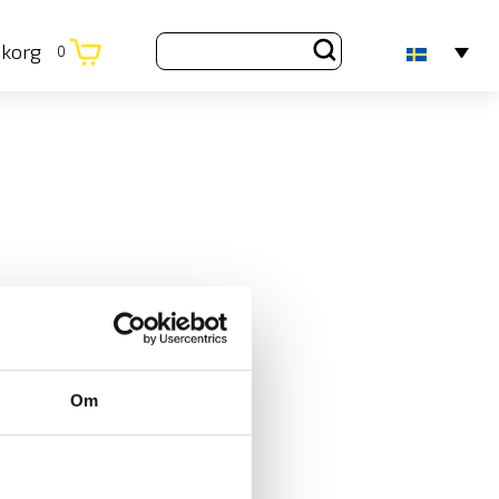
ukorg
0
Om