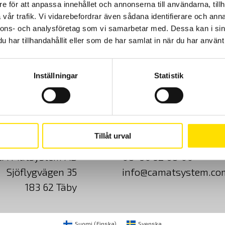
e för att anpassa innehållet och annonserna till användarna, tillh
inbyggd säkringstabell samt mätning på elbilsladdstationer med
adapter CA6652. Dokumentation enligt SS 436 40 00 utgåva 3.
vår trafik. Vi vidarebefordrar även sådana identifierare och anna
nnons- och analysföretag som vi samarbetar med. Dessa kan i sin
Prisintervall:
21,595.00
kr
–
29,900.00
kr
LÄS MER
har tillhandahållit eller som de har samlat in när du har använt 
21,595.00 kr
till
29,900.00 kr
Inställningar
Statistik
Cookies
Klagomål
Kundundersökni
Tillåt urval
CA Mätsystem AB
08-50 52 68 00
Sjöflygvägen 35
info@camatsystem.co
183 62 Täby
Suomi
(
Finska
)
Svenska