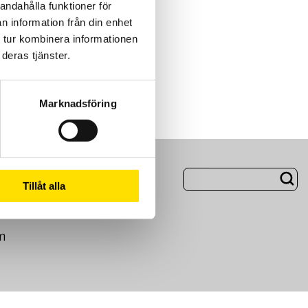
andahålla funktioner för
n information från din enhet
 tur kombinera informationen
deras tjänster.
Marknadsföring
ng
Om Oss
Tillåt alla
m