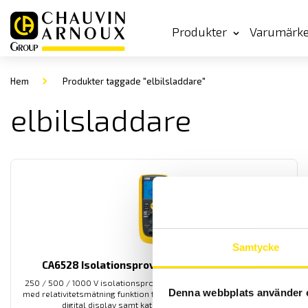
Produkter
Varumärk
Hem
Produkter taggade "elbilsladdare"
elbilsladdare
Samtycke
CA6528 Isolationsprovare 250 / 500 / 1000 V
250 / 500 / 1000 V isolationsprovare med resistansmätning samt
Denna webbplats använder 
med relativitetsmätning funktion för värmegolv kontroll. Med tydlig
digital display samt kategori IV säkerhetsklass.