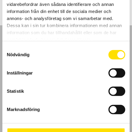
vidarebefordrar även sådana identifierare och annan
information från din enhet till de sociala medier och
annons- och analysföretag som vi samarbetar med.
Dessa kan i sin tur kombinera informationen med annan
information som du har tillhandahållit eller som de har
samlat in när du har använt deras tjänster.
Samtyckesval
Nödvändig
GDPR
Inställningar
Köpvillkor
Cookies
Statistik
Klagomål
Marknadsföring
Kundundersökning