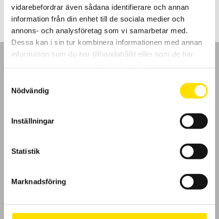
vidarebefordrar även sådana identifierare och annan
information från din enhet till de sociala medier och
annons- och analysföretag som vi samarbetar med.
Dessa kan i sin tur kombinera informationen med annan
information som du har tillhandahållit eller som de har
samlat in när du har använt deras tjänster.
Samtyckesval
Nödvändig
GDPR
Inställningar
Köpvillkor
Cookies
Statistik
Klagomål
Marknadsföring
Kundundersökning